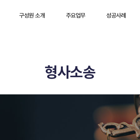
구성원 소개
주요업무
성공사례
대표변호사 이경택
민사
성공사례
변호사 김기왕
가사
변호사 김영빈
형사
형사소송
변호사 손장원
공증
변호사 배오석
등기
채권추심